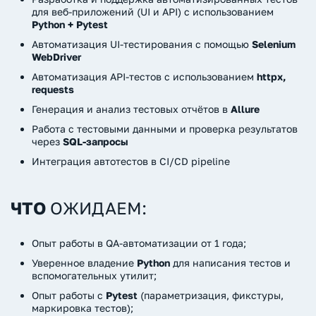
для веб-приложений (UI и API) с использованием
Python + Pytest
Автоматизация UI-тестирования с помощью
Selenium
WebDriver
Автоматизация API-тестов с использованием
httpx,
requests
Генерация и анализ тестовых отчётов в
Allure
Работа с тестовыми данными и проверка результатов
через
SQL-запросы
Интеграция автотестов в CI/CD pipeline
ЧТО
ОЖИДАЕМ:
Опыт работы в QA-автоматизации от 1 года;
Уверенное владение
Python
для написания тестов и
вспомогательных утилит;
Опыт работы с
Pytest
(параметризация, фикстуры,
маркировка тестов);